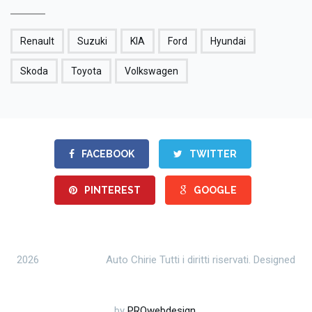
Renault
Suzuki
KIA
Ford
Hyundai
Skoda
Toyota
Volkswagen
FACEBOOK
TWITTER
PINTEREST
GOOGLE
2026
Auto Chirie Tutti i diritti riservati. Designed
by
PROwebdesign
.