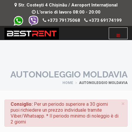
Str. Costești 4 Chișinău / Aeroport Internațional
L'orario di lavoro 08:00 - 20:00
+373 79175068
+373 69174199
AUTONOLEGGIO MOLDAVIA
HOME
AUTONOLEGGIO MOLDAVIA
×
Consiglio:
Per un periodo superiore a 30 giorni
puoi richiedere un prezzo individuale tramite
Viber/Whatsapp. * Il periodo minimo di noleggio è di
2 giorni