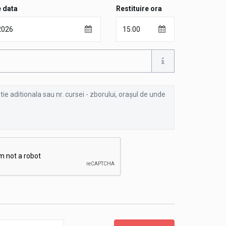
e data
Restituire ora
e
a