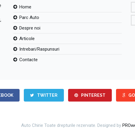
e
Home
Parc Auto
,
Despre noi
Articole
Intrebari/Raspunsuri
Contacte
EBOOK
TWITTER
PINTEREST
GO
Auto Chirie Toate drepturile rezervate. Designed by
PROwe