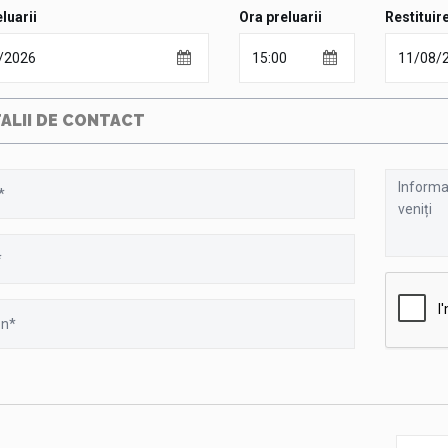
luarii
Ora preluarii
Restituir
ALII DE CONTACT
Informati
aditional
sau
nr.
cursei
-
zborului,
orașul
de
unde
veniți