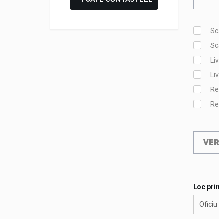
Sc
Sc
Liv
Liv
Res
Res
VER
Loc pri
Oficiu 