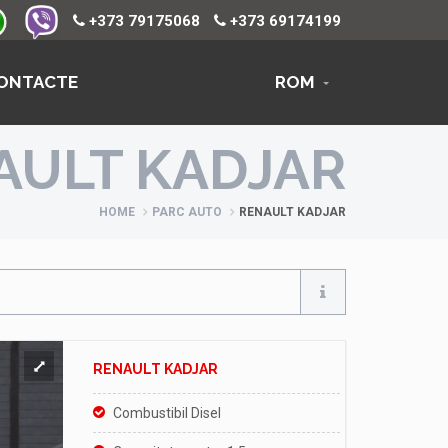
+373 79175068
+373 69174199
ONTACTE
ROM
AULT KADJAR
HOME
PARC AUTO
RENAULT KADJAR
RENAULT KADJAR
Combustibil Disel