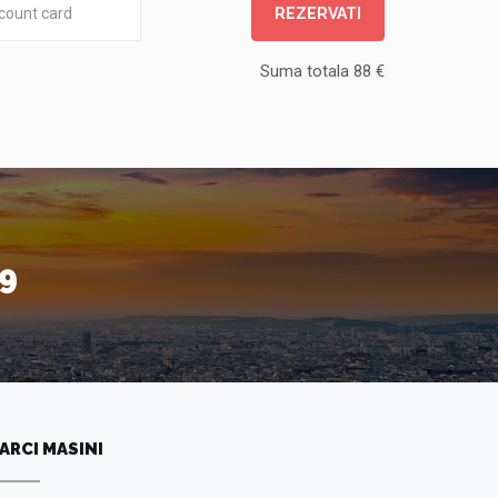
REZERVATI
Suma totala
88
€
9
ARCI MASINI