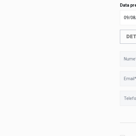
Data pre
DET
Nume
Email
Telefon