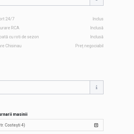
rt 24/7
Inclus
gurare RCA
Inclusă
pată cu roti de sezon
Inclusă
are Chisinau
Preț negociabil
urnarii masinii
str. Costești 4)