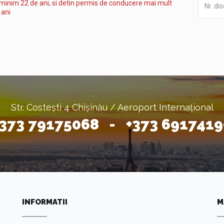
inim 22 de ani, si detin permis de conducere mai mult
 ani
Str. Costești 4 Chișinău / Aeroport Internațional
+373 79175068 - +373 6917419
INFORMATII
M