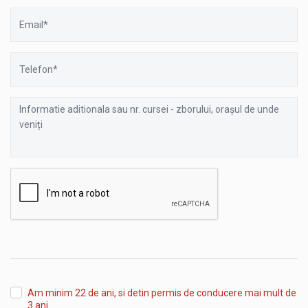
Email
Telefon
Informatie
aditionala
sau
nr.
cursei
-
zborului,
orașul
de
unde
veniți
Am minim 22 de ani, si detin permis de conducere mai mult de
3 ani