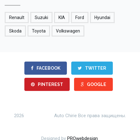
Renault
Suzuki
KIA
Ford
Hyundai
Skoda
Toyota
Volkswagen
FACEBOOK
TWITTER
PINTEREST
GOOGLE
2026
Auto Chirie Все права защищены.
Designed by
PROwebdesign
.