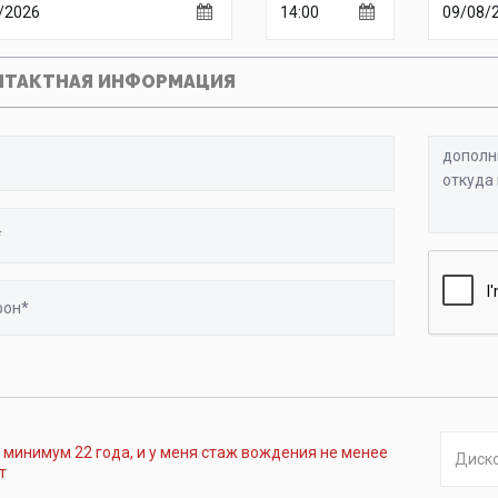
НТАКТНАЯ ИНФОРМАЦИЯ
дополни
информа
или
номер
рейса,
город
н
откуда
прилета
 минимум 22 года, и у меня стаж вождения не менее
т