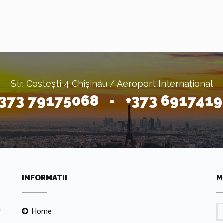
Str. Costești 4 Chișinău / Aeroport Internațional
+373 79175068 - +373 6917419
INFORMATII
M
а
Home