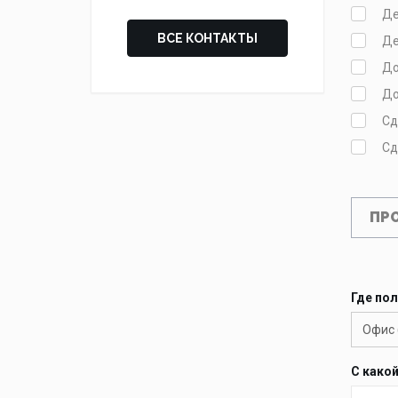
Де
ВСЕ КОНТАКТЫ
Де
До
До
Сд
Сд
ПР
Где пол
Офис (
С како