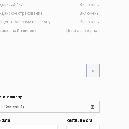
держка24/7
Включены
жданское страхование
Включены
ащена колесами по сезону
Включены
тавка по Кишиневу
Цена договорная
уть машину
л. Costești 4)
e data
Restituire ora